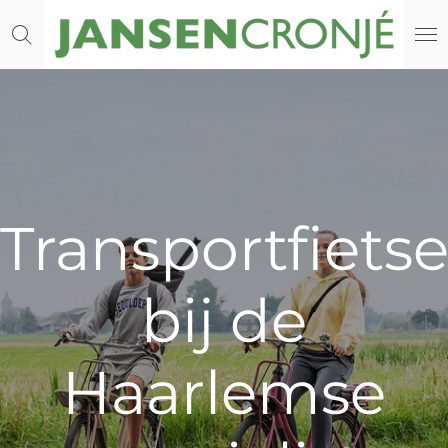
Ga
direct
naar
de
hoofdinhoud
Transportfiets
bij de
Haarlemse