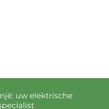
jé: uw elektrische
specialist