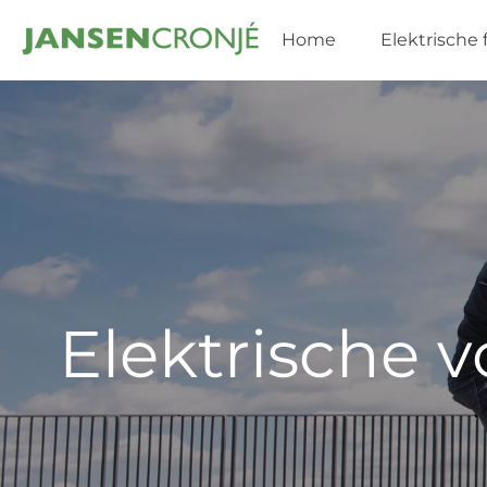
Ga
Home
Elektrische 
direct
naar
de
hoofdinhoud
Elektrische 