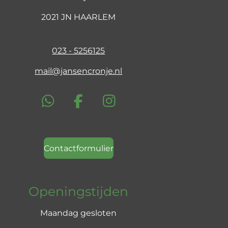
2021 JN HAARLEM
023 - 5256125
mail@jansencronje.nl
W
F
I
h
a
n
a
c
s
t
e
t
Contactformulier
s
b
a
A
o
g
Openingstijden
p
o
r
p
k
a
Maandag gesloten
m