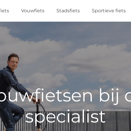
fiets
Vouwfiets
Stadsfiets
Sportieve fiets
vouwfietsen bij
specialist