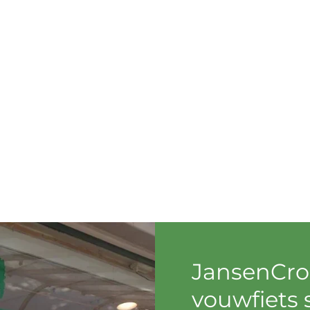
JansenCron
vouwfiets 