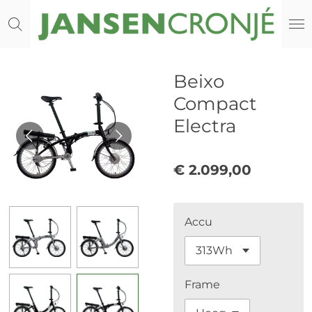
Ga
direct
naar
de
Beixo
hoofdinhoud
Compact
Electra
€ 2.099,00
Accu
Frame