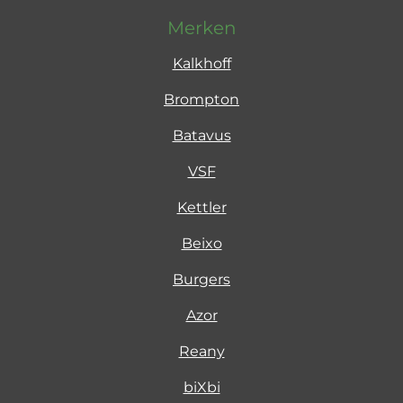
Merken
Kalkhoff
Brompton
Batavus
VSF
Kettler
Beixo
Burgers
Azor
Reany
biXbi