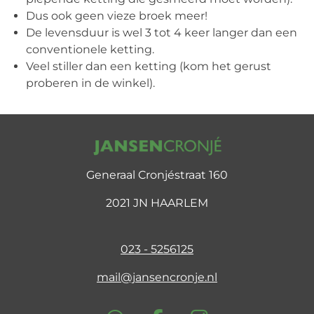
Dus ook geen vieze broek meer!
De levensduur is wel 3 tot 4 keer langer dan een
conventionele ketting.
Veel stiller dan een ketting (kom het gerust
proberen in de winkel).
Generaal Cronjéstraat 160
2021 JN HAARLEM
023 - 5256125
mail@jansencronje.nl