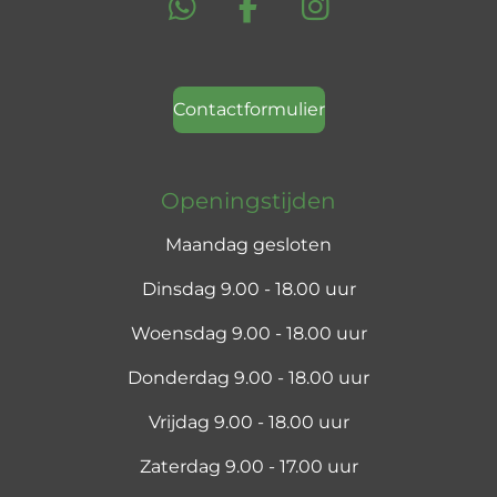
W
F
I
h
a
n
a
c
s
t
e
t
Contactformulier
s
b
a
A
o
g
Openingstijden
p
o
r
p
k
a
Maandag gesloten
m
Dinsdag 9.00 - 18.00 uur
Woensdag 9.00 - 18.00 uur
Donderdag 9.00 - 18.00 uur
Vrijdag 9.00 - 18.00 uur
Zaterdag 9.00 - 17.00 uur